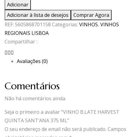
de
Adicionar
VINHO
Adicionar à lista de desejos
Comprar Agora
B.LATE
REF:
5605868701158
Categorias:
VINHOS
,
VINHOS
HARVEST
REGIONAIS LISBOA
QUINTA
Compartilhar :
SANT'ANA
375
Avaliações (0)
ML
Comentários
Não há comentários ainda.
Seja o primeiro a avaliar “VINHO B.LATE HARVEST
QUINTA SANT’ANA 375 ML”
O seu endereço de email não será publicado.
Campos