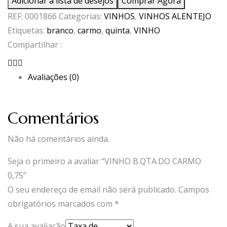
Adicionar à lista de desejos
Comprar Agora
B.QTA.DO
REF:
0001866
Categorias:
VINHOS
,
VINHOS ALENTEJO
CARMO
Etiquetas:
branco
,
carmo
,
quinta
,
VINHO
0,75
Compartilhar :
Avaliações (0)
Comentários
Não há comentários ainda.
Seja o primeiro a avaliar “VINHO B.QTA.DO CARMO
0,75”
O seu endereço de email não será publicado.
Campos
obrigatórios marcados com
*
A sua avaliação