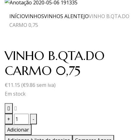
INÍCIO
VINHOS
VINHOS ALENTEJO
VINHO B.QTA.DO
CARMO 0,75
VINHO B.QTA.DO
CARMO 0,75
€
11.15
(
€
9.86
sem iva)
Em stock
Quantidade
+
-
de
Adicionar
VINHO