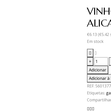
VIN
ALIC
€
6.13
(
€
5.42
Em stock
Quantid
+
de
Adicionar
VINHO
Adicionar à 
T.MONS
REF:
5601377
ALICANT
Etiquetas:
ga
BOUSCH
Compartilhar
0,75