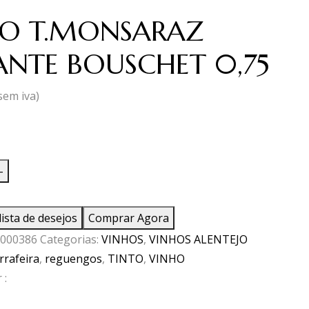
HO T.MONSARAZ
ANTE BOUSCHET 0,75
sem iva)
ade
-
lista de desejos
Comprar Agora
ARAZ
000386
Categorias:
VINHOS
,
VINHOS ALENTEJO
E
rrafeira
,
reguengos
,
TINTO
,
VINHO
ET
 :