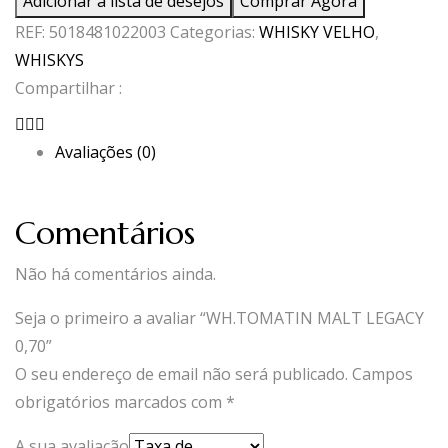
Adicionar à lista de desejos
Comprar Agora
MALT
REF:
5018481022003
Categorias:
WHISKY VELHO
,
LEGACY
WHISKYS
0,70
Compartilhar :
Avaliações (0)
Comentários
Não há comentários ainda.
Seja o primeiro a avaliar “WH.TOMATIN MALT LEGACY
0,70”
O seu endereço de email não será publicado.
Campos
obrigatórios marcados com
*
A sua avaliação