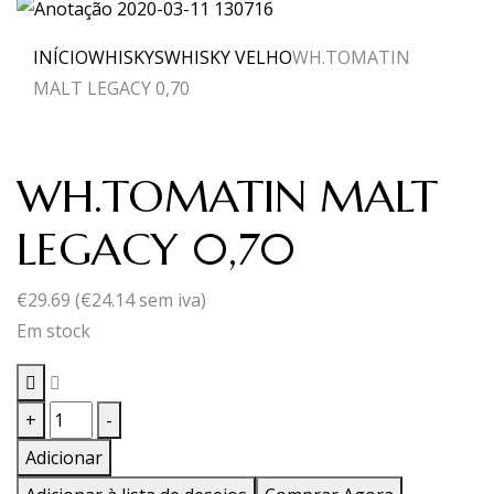
INÍCIO
WHISKYS
WHISKY VELHO
WH.TOMATIN
MALT LEGACY 0,70
WH.TOMATIN MALT
LEGACY 0,70
€
29.69
(
€
24.14
sem iva)
Em stock
Quantidade
+
-
de
Adicionar
WH.TOMATIN