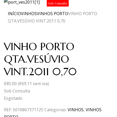
Sob Consulta
INÍCIO
VINHOS
VINHOS PORTO
VINHO PORTO
QTA.VESÚVIO VINT.2011 0,70
VINHO PORTO
QTA.VESÚVIO
VINT.2011 0,70
€
85.00
(
€
69.11
sem iva)
Sob Consulta
Esgotado
REF:
5010867371125
Categorias:
VINHOS
,
VINHOS